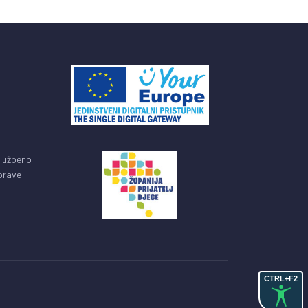
službeno
uprave:
CTRL+F2