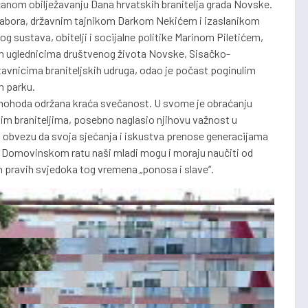
čanom obilježavanju Dana hrvatskih branitelja grada Novske.
sabora, državnim tajnikom Darkom Nekićem i izaslanikom
 sustava, obitelji i socijalne politike Marinom Piletićem,
 uglednicima društvenog života Novske, Sisačko-
tavnicima braniteljskih udruga, odao je počast poginulim
m parku.
mohoda održana kraća svečanost. U svome je obraćanju
im braniteljima, posebno naglasio njihovu važnost u
a obvezu da svoja sjećanja i iskustva prenose generacijama
u o Domovinskom ratu naši mladi mogu i moraju naučiti od
ih pravih svjedoka tog vremena „ponosa i slave“.