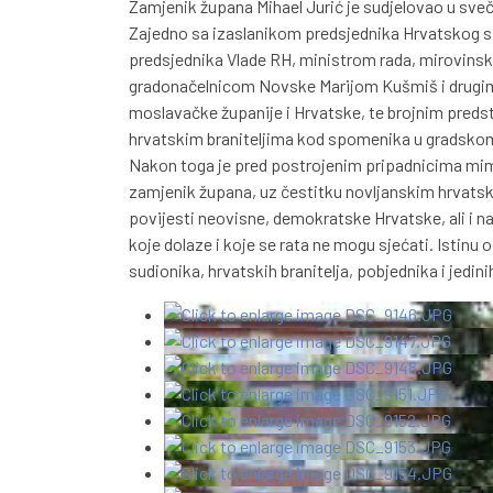
Zamjenik župana Mihael Jurić je sudjelovao u sve
Zajedno sa izaslanikom predsjednika Hrvatskog 
predsjednika Vlade RH, ministrom rada, mirovinskog
gradonačelnicom Novske Marijom Kušmiš i drugim
moslavačke županije i Hrvatske, te brojnim preds
hrvatskim braniteljima kod spomenika u gradsko
Nakon toga je pred postrojenim pripadnicima mi
zamjenik župana, uz čestitku novljanskim hrvatsk
povijesti neovisne, demokratske Hrvatske, ali i n
koje dolaze i koje se rata ne mogu sjećati. Istin
sudionika, hrvatskih branitelja, pobjednika i jedin