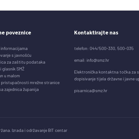
ne poveznice
Kontaktirajte nas
 informacijama
telefon: 044/500-330, 500-035
vanje s javnošću
email:
info@smz.hr
ica za zaštitu podataka
i glasnik SMŽ
Elektronička kontaktna točka za 
un u malom
dopisivanje tijela državne i javne 
o pristupačnosti mrežne stranice
a zajednica županija
pisarnica@smz.hr
žana. Izrada i održavanje
BIT centar