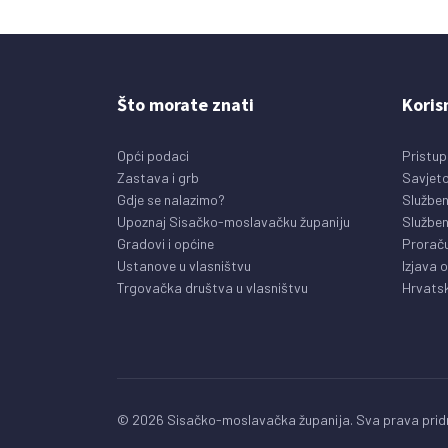
Što morate znati
Koris
Opći podaci
Pristup
Zastava i grb
Savjeto
Gdje se nalazimo?
Služben
Upoznaj Sisačko-moslavačku županiju
Služben
Gradovi i općine
Prorač
Ustanove u vlasništvu
Izjava 
Trgovačka društva u vlasništvu
Hrvatsk
© 2026 Sisačko-moslavačka županija. Sva prava pridr