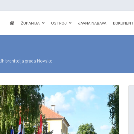
ŽUPANIJA
USTROJ
JAVNA NABAVA
DOKUMENT
ih branitelja grada Novske