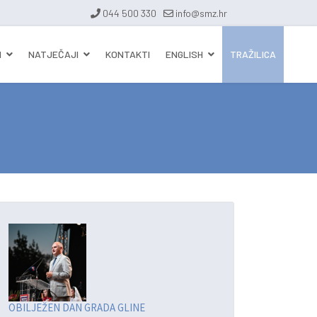
044 500 330
info@smz.hr
I
NATJEČAJI
KONTAKTI
ENGLISH
TRAŽILICA
OBILJEŽEN DAN GRADA GLINE