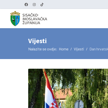
Vijesti
Nalazite se ovdje:
Home
Vijesti
Dan hrvatsk