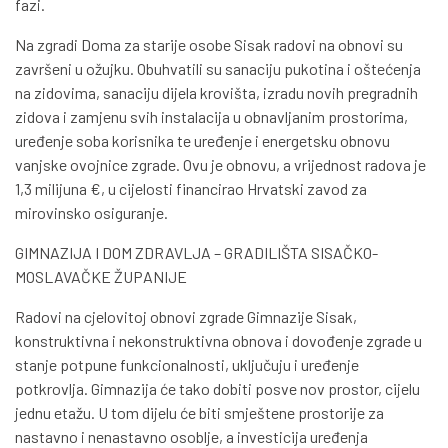
fazi.
Na zgradi Doma za starije osobe Sisak radovi na obnovi su
završeni u ožujku. Obuhvatili su sanaciju pukotina i oštećenja
na zidovima, sanaciju dijela krovišta, izradu novih pregradnih
zidova i zamjenu svih instalacija u obnavljanim prostorima,
uređenje soba korisnika te uređenje i energetsku obnovu
vanjske ovojnice zgrade. Ovu je obnovu, a vrijednost radova je
1,3 milijuna €, u cijelosti financirao Hrvatski zavod za
mirovinsko osiguranje.
GIMNAZIJA I DOM ZDRAVLJA – GRADILIŠTA SISAČKO-
MOSLAVAČKE ŽUPANIJE
Radovi na cjelovitoj obnovi zgrade Gimnazije Sisak,
konstruktivna i nekonstruktivna obnova i dovođenje zgrade u
stanje potpune funkcionalnosti, uključuju i uređenje
potkrovlja. Gimnazija će tako dobiti posve nov prostor, cijelu
jednu etažu. U tom dijelu će biti smještene prostorije za
nastavno i nenastavno osoblje, a investicija uređenja