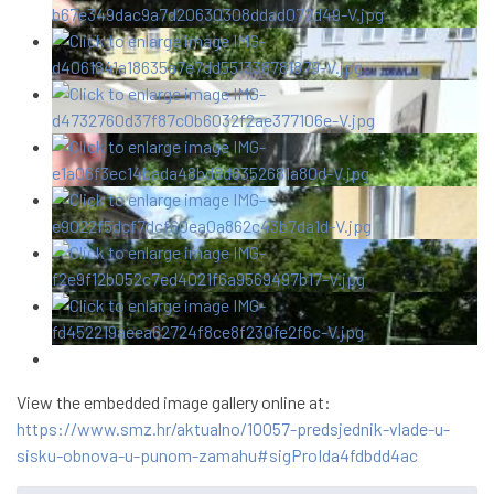
View the embedded image gallery online at:
https://www.smz.hr/aktualno/10057-predsjednik-vlade-u-
sisku-obnova-u-punom-zamahu#sigProIda4fdbdd4ac