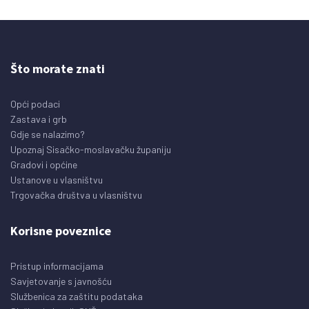
Što morate znati
Opći podaci
Zastava i grb
Gdje se nalazimo?
Upoznaj Sisačko-moslavačku županiju
Gradovi i općine
Ustanove u vlasništvu
Trgovačka društva u vlasništvu
Korisne poveznice
Pristup informacijama
Savjetovanje s javnošću
Službenica za zaštitu podataka