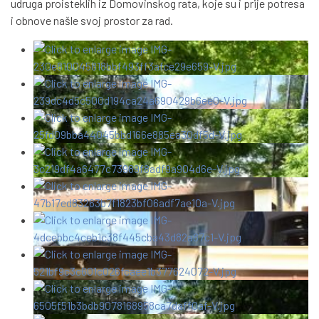
udruga proisteklih iz Domovinskog rata, koje su i prije potresa
i obnove našle svoj prostor za rad.