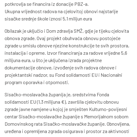
potkrovlja se financira iz donacije PBZ-a.
Ukupna vrijednost radova na cjelovitoj obnovi najstarije
sisačke srednje škole iznosi 5,1 milijun eura
Obilazak je uključio i Dom zdravlja SMŽ, gdje je tijeku cjelovita
obnova zgrade. Ovaj projekt obuhvaća obnovu postojeće
zgrade u smislu obnove njezine konstrukcije te svih prostora,
instalacija i opreme. Izvor financiranja za radove vrijedne 5,6
milijuna eura, u što je uključena izrada projektne
dokumentacije obnove, izvođenje svih radova obnove i
projektantski nadzor, su Fond solidarnosti EU i Nacionalni
program oporavka i otpornosti.
Sisačko-moslavačka županija je, sredstvima Fonda
solidarnosti EU (1,3 milijuna €), završila cjelovitu obnovu
zgrade javne namjene u kojoj je smješten Kulturno-povijesni
centar Sisačko-moslavačke županije s Memorijalnom sobom
Domovinskog rata Sisačko-moslavačke županije. Obnovljena,
uređena i opremljena zgrada osigurava i prostor za aktivnosti