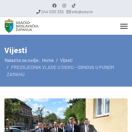
044 500 330
info@smz.hr
Vijesti
Nalazite se ovdje:
Home
Vijesti
PREDSJEDNIK VLADE U SISKU – OBNOVA U PUNOM
ZAMAHU