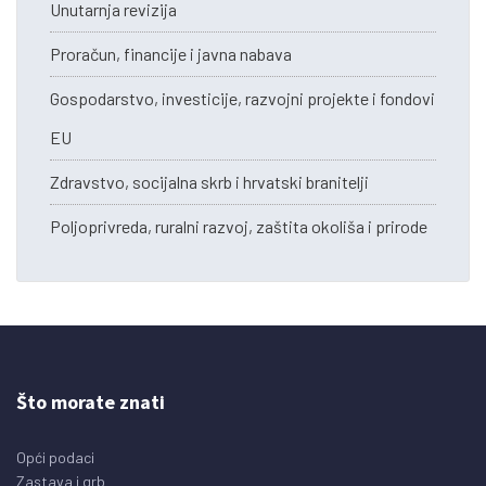
Unutarnja revizija
Proračun, financije i javna nabava
Gospodarstvo, investicije, razvojni projekte i fondovi
EU
Zdravstvo, socijalna skrb i hrvatski branitelji
Poljoprivreda, ruralni razvoj, zaštita okoliša i prirode
Što morate znati
Opći podaci
Zastava i grb