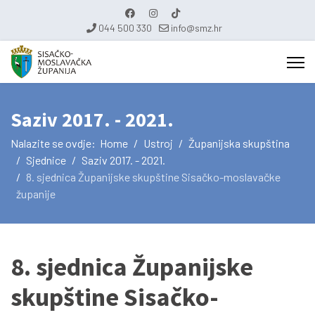
044 500 330
info@smz.hr
Saziv 2017. - 2021.
Nalazite se ovdje:
Home
Ustroj
Županijska skupština
Sjednice
Saziv 2017. - 2021.
8. sjednica Županijske skupštine Sisačko-moslavačke
županije
8. sjednica Županijske
skupštine Sisačko-