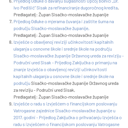
Prijedlog Odluke o davanju suglasnosti Općoj bolnici „Dr.
Ivo Pedišić“ Sisak za refinanciranje dugoročnog kredita
,
Predlagatelj: Župan Sisačko-moslavačke županije
Prijedlog Odluke o mjerama čuvanja i zaštite šuma na
području Sisačko-moslavačke županije,
Predlagatelj: Župan Sisačko-moslavačke županije
Izvješće o obavljenoj reviziji učinkovitosti kapitalnih
ulaganja u osnovne škole i srednje škole na području
Sisačko-moslavačke županije Državnog ureda za reviziju -
Područni ured Sisak - Prijedlog Zaključka o primanju na
znanje Izvješća o obavljenoj reviziji učinkovitosti
kapitalnih ulaganja u osnovne škole i srednje škole na
području
Sisačko-moslavačke županije Državnog ureda
za reviziju - Područni ured Sisak,
Predlagatelj: Župan Sisačko-moslavačke županije
Izvješće o radu s izvješćem o financijskom poslovanju
Vatrogasne zajednice Sisačko-moslavačke županije u
2017. godini - Prijedlog Zaključka o prihvaćanju Izvješća o
radu s izvješćem o financijskom poslovanju Vatrogasne