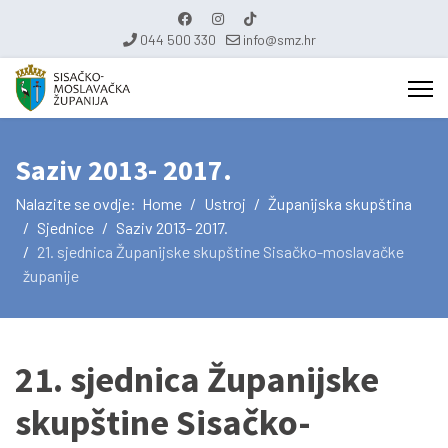
044 500 330
info@smz.hr
Saziv 2013- 2017.
Nalazite se ovdje:
Home
Ustroj
Županijska skupština
Sjednice
Saziv 2013- 2017.
21. sjednica Županijske skupštine Sisačko-moslavačke
županije
21. sjednica Županijske
skupštine Sisačko-