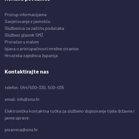
Pristup informacijama
Savjetovanje s javnošću
Službenica za zaštitu podataka
Službeni glasnik SMŽ
Proračun u malom
Izjava o pristupačnosti mrežne stranice
Hrvatska zajednica županija
Kontaktirajte nas
telefon: 044/500-330, 500-035
email:
info@smz.hr
Elektronička kontaktna točka za službeno dopisivanje tijela državne i
javne uprave:
pisarnica@smz.hr