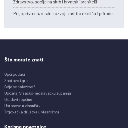
Zdravstvo, socijalna skrb i hrvatski branitelji
Poljoprivreda, ruralni razvoj, zaštita okoliša i prirode
Što morate znati
Opći podaci
Zastava i grb
Gdje se nalazimo?
Upoznaj Sisačko-moslavačku županiju
Gradovi i općine
Ustanove u vlasništvu
Trgovačka društva u vlasništvu
Korisne poveznice