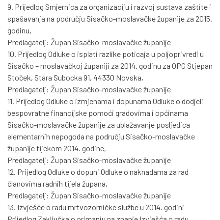
9. Prijedlog Smjernica za organizaciju i razvoj sustava zaštite i
spašavanja na području Sisačko-moslavačke županije za 2015.
godinu,
Predlagatelj: Župan Sisačko-moslavačke županije
10. Prijedlog Odluke o isplati razlike poticaja u poljoprivredi u
Sisačko – moslavačkoj županiji za 2014. godinu za OPG Stjepan
Stoček, Stara Subocka 91, 44330 Novska,
Predlagatelj: Župan Sisačko-moslavačke županije
11. Prijedlog Odluke o izmjenama i dopunama Odluke o dodjeli
bespovratne financijske pomoći gradovima i općinama
Sisačko-moslavačke županije za ublažavanje posljedica
elementarnih nepogoda na području Sisačko-moslavačke
županije tijekom 2014. godine,
Predlagatelj: Župan Sisačko-moslavačke županije
12. Prijedlog Odluke o dopuni Odluke o naknadama za rad
članovima radnih tijela župana,
Predlagatelj: Župan Sisačko-moslavačke županije
13. Izvješće o radu mrtvozorničke službe u 2014. godini –
Prijedlog Zaključka o primanju na znanje Izvješća o radu