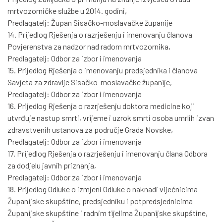
mrtvozorničke službe u 2014. godini,
Predlagatelj: Župan Sisačko-moslavačke županije
14. Prijedlog Rješenja o razrješenju i imenovanju članova
Povjerenstva za nadzor nad radom mrtvozornika,
Predlagatelj: Odbor za izbor i imenovanja
15. Prijedlog Rješenja o imenovanju predsjednika i članova
Savjeta za zdravlje Sisačko-moslavačke županije,
Predlagatelj: Odbor za izbor i imenovanja
16. Prijedlog Rješenja o razrješenju doktora medicine koji
utvrđuje nastup smrti, vrijeme i uzrok smrti osoba umrlih izvan
zdravstvenih ustanova za područje Grada Novske,
Predlagatelj: Odbor za izbor i imenovanja
17. Prijedlog Rješenja o razrješenju i imenovanju člana Odbora
za dodjelu javnih priznanja,
Predlagatelj: Odbor za izbor i imenovanja
18. Prijedlog Odluke o izmjeni Odluke o naknadi vijećnicima
Županijske skupštine, predsjedniku i potpredsjednicima
Županijske skupštine i radnim tijelima Županijske skupštine,