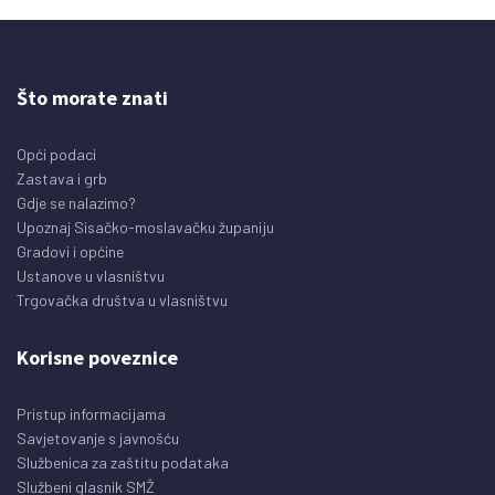
Što morate znati
Opći podaci
Zastava i grb
Gdje se nalazimo?
Upoznaj Sisačko-moslavačku županiju
Gradovi i općine
Ustanove u vlasništvu
Trgovačka društva u vlasništvu
Korisne poveznice
Pristup informacijama
Savjetovanje s javnošću
Službenica za zaštitu podataka
Službeni glasnik SMŽ