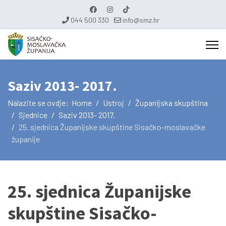
044 500 330
info@smz.hr
Saziv 2013- 2017.
Nalazite se ovdje:
Home
Ustroj
Županijska skupština
Sjednice
Saziv 2013- 2017.
25. sjednica Županijske skupštine Sisačko-moslavačke
županije
25. sjednica Županijske
skupštine Sisačko-