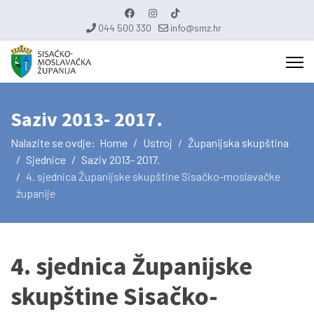
044 500 330
info@smz.hr
Saziv 2013- 2017.
Nalazite se ovdje:
Home
Ustroj
Županijska skupština
Sjednice
Saziv 2013- 2017.
4. sjednica Županijske skupštine Sisačko-moslavačke
županije
4. sjednica Županijske
skupštine Sisačko-