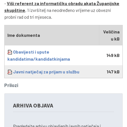
-
Viši referent za informatičku obradu akata Županijske
skupštine
, 1 izvršitelj na neodređeno vrijeme uz obvezni
probni rad od tri mjeseca.
Veličina
Ime dokumenta
u kB
Obavijesti i upute
149 kB
kandidatima/kandidatkinjama
Javni natječaj za prijam u službu
147 kB
Prilozi
ARHIVA OBJAVA
Pregledajte arhivu objavljenih javnih natječaja i