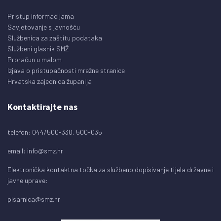
Pristup informacijama
Savjetovanje s javnošću
Službenica za zaštitu podataka
Službeni glasnik SMŽ
Proračun u malom
Izjava o pristupačnosti mrežne stranice
Hrvatska zajednica županija
Kontaktirajte nas
telefon: 044/500-330, 500-035
email:
info@smz.hr
Elektronička kontaktna točka za službeno dopisivanje tijela državne i
javne uprave:
pisarnica@smz.hr