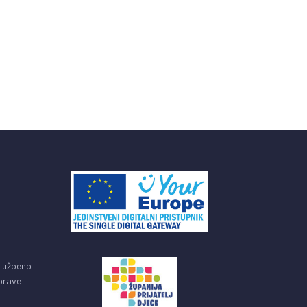
službeno
uprave: