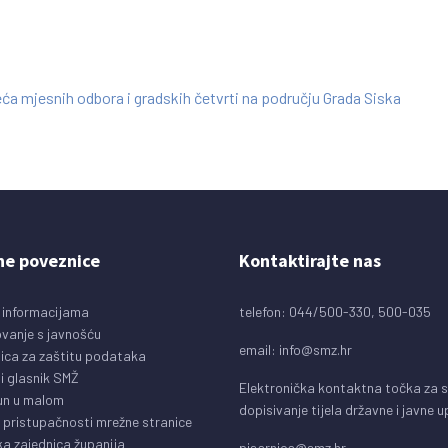
ća mjesnih odbora i gradskih četvrti na području Grada Siska
ne poveznice
Kontaktirajte nas
 informacijama
telefon: 044/500-330, 500-035
vanje s javnošću
email:
info@smz.hr
ica za zaštitu podataka
i glasnik SMŽ
Elektronička kontaktna točka za 
un u malom
dopisivanje tijela državne i javne 
o pristupačnosti mrežne stranice
a zajednica županija
pisarnica@smz.hr