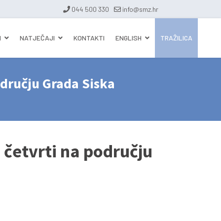
044 500 330
info@smz.hr
I
NATJEČAJI
KONTAKTI
ENGLISH
TRAŽILICA
odručju Grada Siska
 četvrti na području