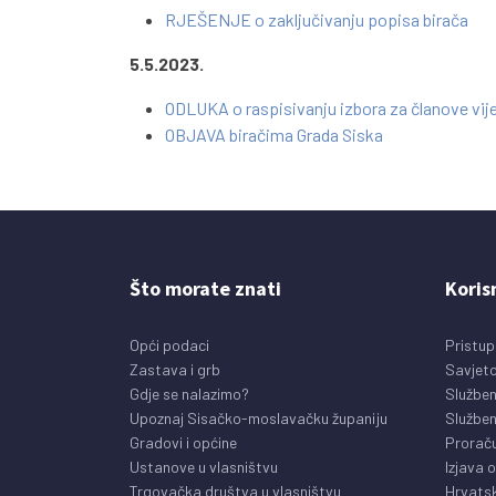
RJEŠENJE o zaključivanju popisa birača
5.5.2023.
ODLUKA o raspisivanju izbora za članove vije
OBJAVA biračima Grada Siska
Što morate znati
Koris
Opći podaci
Pristup
Zastava i grb
Savjeto
Gdje se nalazimo?
Služben
Upoznaj Sisačko-moslavačku županiju
Služben
Gradovi i općine
Prorač
Ustanove u vlasništvu
Izjava 
Trgovačka društva u vlasništvu
Hrvatsk